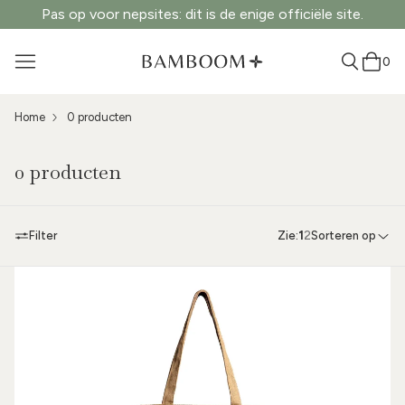
Pas op voor nepsites: dit is de enige officiële site.
0
Home
0 producten
0 producten
Filter
Zie:
1
2
Sorteren op