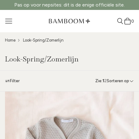
Pas op voor nepsites: dit is de enige officiële site.
0
Home
Look-Spring/Zomerlijn
Look-Spring/Zomerlijn
Filter
Zie:
1
2
Sorteren op