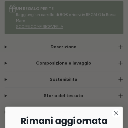
UN REGALO PER TE
Raggiungi un carrello di 80€ e ricevi in REGALO la Borsa
Mare.
SCOPRI COME RICEVERLA
Descrizione
Composizione e lavaggio
Sostenibilità
Storia del tessuto
Consegna e resi
Rimani aggiornata