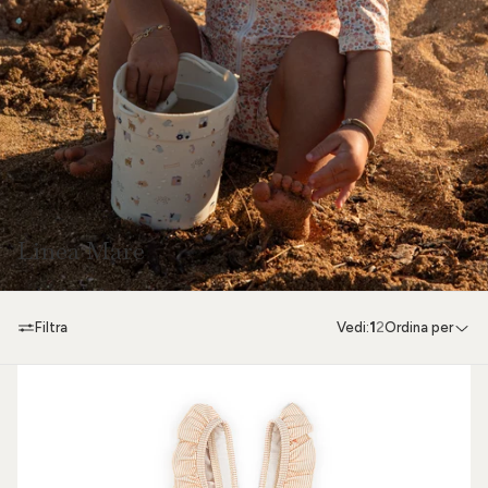
Linea Mare
Filtra
Vedi:
1
2
Ordina per