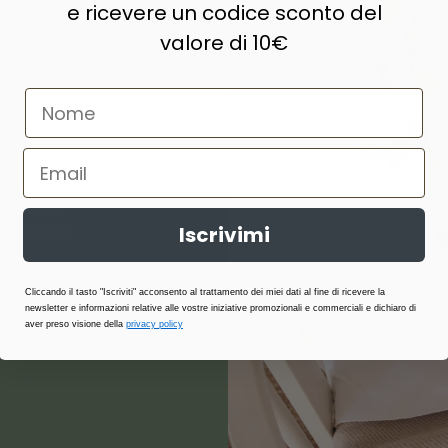
e ricevere un codice sconto del
valore di 10€
naturale,
e prodotti di
ne, lana,
abilità,
atterici e
Iscrivimi
i stagione.
Cliccando il tasto "Iscriviti" acconsento al trattamento dei miei dati al fine di ricevere la
newsletter e informazioni relative alle vostre iniziative promozionali e commerciali e dichiaro di
aver preso visione della
privacy policy