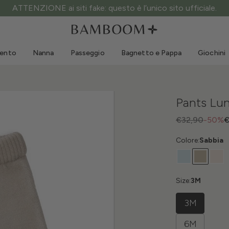
ATTENZIONE ai siti fake: questo è l’unico sito ufficiale.
Abbigliamento 0-3 anni
Mare
Tute da esterno
Costumi da bagno
mento
Nanna
Passeggio
Bagnetto e Pappa
Giochini
Body
Cappellini sole
Maglie e Camicie
Occhialini da sole
Pantaloncini e Gonne
Scarpine mare
Pants Lu
Tutine
Giochini mare
Cardigan e Giacche
€32,90
-50%
€
Vestitini
Colore:
Sabbia
Cappellini
Accessori
Calze
Size:
3M
3M
6M