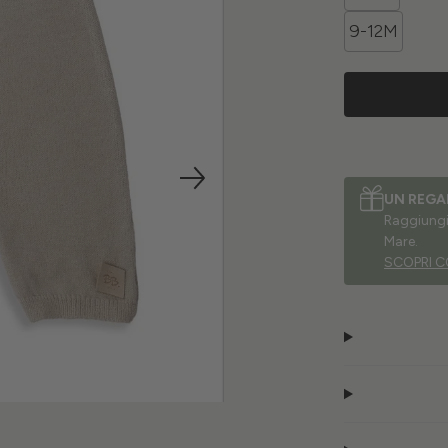
9-12M
UN REGA
Raggiungi 
Mare.
SCOPRI C