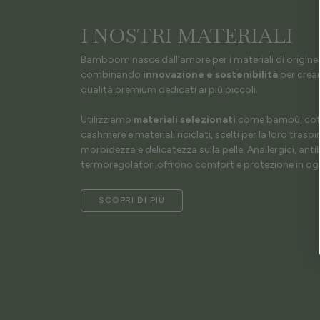
I NOSTRI MATERIALI
Bamboom nasce dall’amore per i materiali di origine 
combinando
innovazione e sostenibilità
per crear
qualità premium dedicati ai più piccoli.
Utilizziamo
materiali selezionati
come bambù, coto
cashmere e materiali riciclati, scelti per la loro traspir
morbidezza e delicatezza sulla pelle. Anallergici, antib
termoregolatori,offrono comfort e protezione in ogn
SCOPRI DI PIÙ