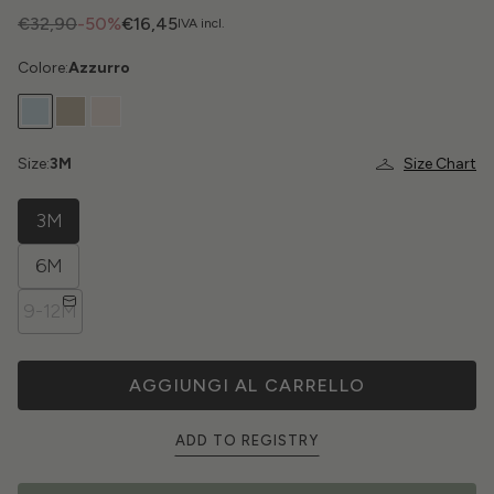
€32,90
-50%
€16,45
IVA incl.
Colore:
Azzurro
Size:
3M
Size Chart
3M
6M
9-12M
AGGIUNGI AL CARRELLO
ADD TO REGISTRY