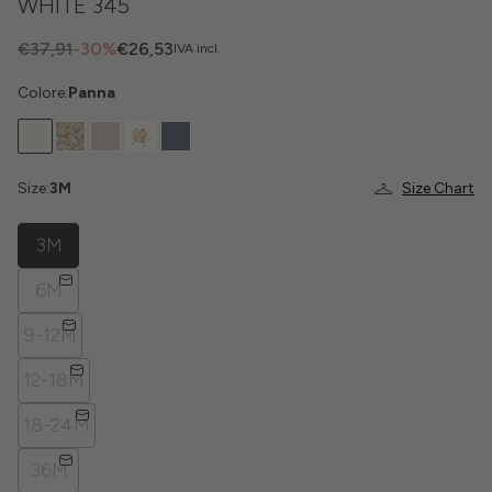
WHITE 345
€37,91
-30%
€26,53
IVA incl.
Colore:
Panna
Size:
3M
Size Chart
3M
6M
9-12M
12-18M
18-24M
36M