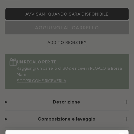
AVVISAMI QUANDO SARÀ DISPONIBILE
AGGIUNGI AL CARRELLO
ADD TO REGISTRY
UN REGALO PER TE
Raggiungi un carrello di 80€ e ricevi in REGALO la Borsa
Mare.
SCOPRI COME RICEVERLA
Descrizione
Composizione e lavaggio