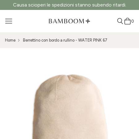
Causa scioperi le spedizioni stanno subendo ritardi.
0
Home
Berrettino con bordo a rullino - WATER PINK 67