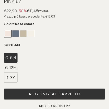
PINK 67
€22,90
-50%
€11,45
IVA incl.
Prezzo più basso precedente:
€16,03
Colore:
Rosa chiaro
Size:
0-6M
0-6M
6-12M
1-3Y
AGGIUNGI AL CARRELLO
ADD TO REGISTRY