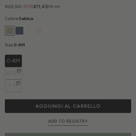
€22,90
-50%
€11,45
IVA incl.
Colore:
Sabbia
Size:
0-6M
0-6M
6-12M
1-3Y
AGGIUNGI AL CARRELLO
ADD TO REGISTRY