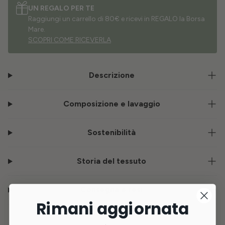
UN REGALO PER TE
Raggiungi un carrello di 80€ e ricevi in REGALO la Borsa
Mare.
SCOPRI COME RICEVERLA
Descrizione
Composizione e lavaggio
Sostenibilità
Storia del tessuto
Consegna e resi
Rimani aggiornata