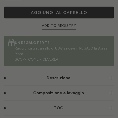
AGGIUNGI AL CARRELLO
ADD TO REGISTRY
UN REGALO PER TE
Raggiungi un carrello di 80€ e ricevi in REGALO la Borsa
Mare.
SCOPRI COME RICEVERLA
Descrizione
Composizione e lavaggio
TOG