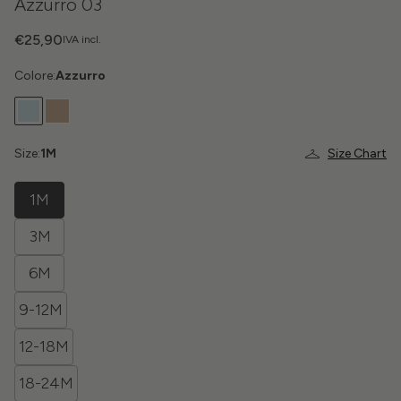
Azzurro 03
€25,90
IVA incl.
Colore:
Azzurro
Size:
1M
Size Chart
1M
3M
6M
9-12M
12-18M
18-24M