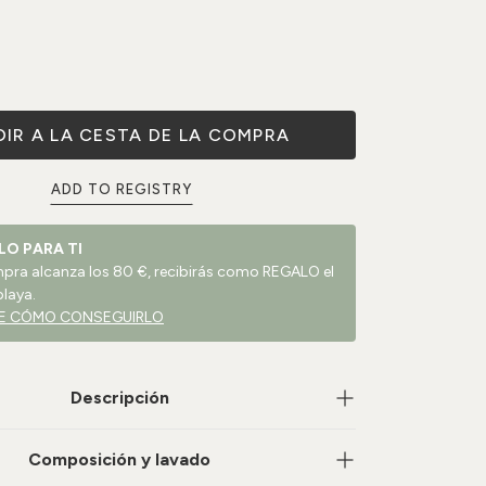
IR A LA CESTA DE LA COMPRA
ADD TO REGISTRY
LO PARA TI
ompra alcanza los 80 €, recibirás como REGALO el
playa.
E CÓMO CONSEGUIRLO
Descripción
Composición y lavado