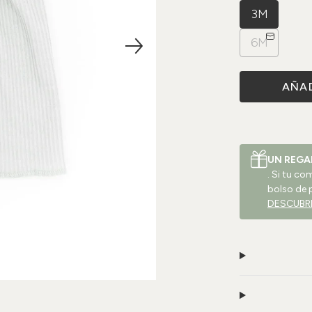
3M
6M
AÑAD
UN REGA
. Si tu c
bolso de 
DESCUBR