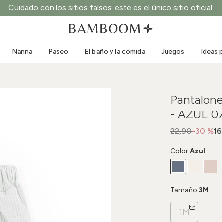
Cuidado con los sitios falsos: este es el único sitio oficial.
Ropa 0-3 años
Mar
Monos para exterior
Bañadores
Nanna
Paseo
El baño y la comida
Juegos
Ideas 
Bodys
Gorros de sol
Jerséis y camisas
Gafas de sol
Pantalones cortos y faldas
Zapatillas de playa
Pantalon
Mono
Juguetes de playa
- AZUL 0
Rebecas y chaquetas
Vestidos
22,90
-30 %
16
Gorras
Color:
Azul
Accesorios
Calcetines
Tamaño:
3M
1M