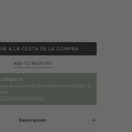
IR A LA CESTA DE LA COMPRA
ADD TO REGISTRY
LO PARA TI
ompra alcanza los 80 €, recibirás como REGALO el
playa.
E CÓMO CONSEGUIRLO
Descripción