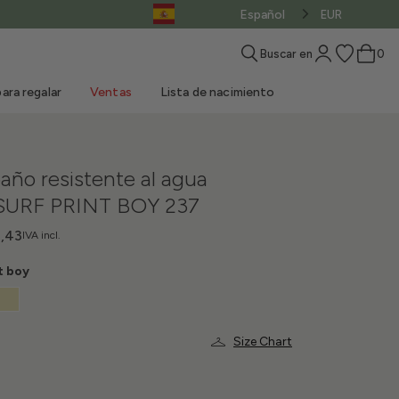
Español
EUR
Buscar en
0
para regalar
Ventas
Lista de nacimiento
baño resistente al agua
SURF PRINT BOY 237
nacimiento
Cómo elegir un saco
Colchones para
Accesorios para la
Consejos prácticos
Fin de semana en la
7,43
IVA incl.
IMPRESCINDIBLE
de dormir
cochecitos
Nuestro blog
Juguetes de mar
Noticias
Rebajas - Ropa
Comprar el LOOK
cama
Mochila portabebés
para el baño
Alfombra de juego
playa
Rebajas - Productos
t boy
Size Chart