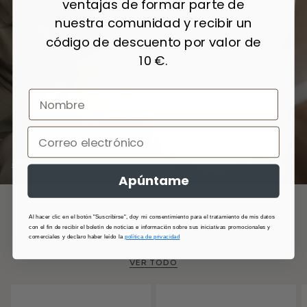
ventajas de formar parte de
nuestra comunidad y recibir un
código de descuento por valor de
10 €.
¡MIL USOS PARA LAS MUSELINAS! →
Apúntame
Al hacer clic en el botón "Suscribirse", doy mi consentimiento para el tratamiento de mis datos
Juguetes de playa
con el fin de recibir el boletín de noticias e información sobre sus iniciativas promocionales y
comerciales y declaro haber leído la
política de privacidad
VER TODO