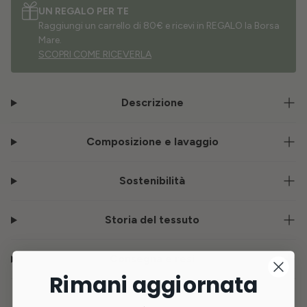
UN REGALO PER TE
Raggiungi un carrello di 80€ e ricevi in REGALO la Borsa
Mare.
SCOPRI COME RICEVERLA
Descrizione
Composizione e lavaggio
Sostenibilità
Storia del tessuto
Consegna e resi
Rimani aggiornata