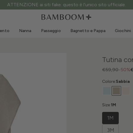
ATTENZIONE ai siti fake: questo è l’unico sito ufficiale.
Abbigliamento 0-3 anni
Mare
Tute da esterno
Costumi da bagno
mento
Nanna
Passeggio
Bagnetto e Pappa
Giochini
Body
Cappellini sole
Maglie e Camicie
Occhialini da sole
Pantaloncini e Gonne
Scarpine mare
Tutina co
Tutine
Giochini mare
Cardigan e Giacche
€59,90
-50%
€
Vestitini
Colore:
Sabbia
Cappellini
Accessori
Calze
Size:
1M
1M
3M