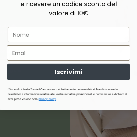
e ricevere un codice sconto del
valore di 10€
naturale,
e prodotti di
ne, lana,
abilità,
atterici e
Iscrivimi
i stagione.
Cliccando il tasto "Iscriviti" acconsento al trattamento dei miei dati al fine di ricevere la
newsletter e informazioni relative alle vostre iniziative promozionali e commerciali e dichiaro di
aver preso visione della
privacy policy