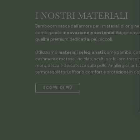
I NOSTRI MATERIALI
Bamboom nasce dall’amore per i materiali di origine 
combinando
innovazione e sostenibilità
per crear
qualità premium dedicati ai più piccoli.
Utilizziamo
materiali selezionati
come bambù, coto
cashmere e materiali riciclati, scelti per la loro traspir
morbidezza e delicatezza sulla pelle. Anallergici, antib
termoregolatori,offrono comfort e protezione in ogn
SCOPRI DI PIÙ