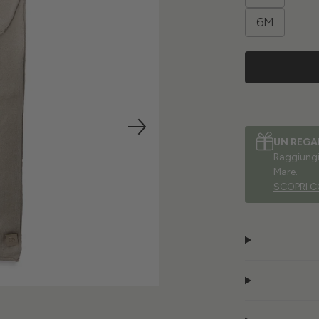
6M
UN REGA
Raggiungi 
Mare.
SCOPRI C