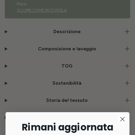
Mare.
SCOPRI COME RICEVERLA
Descrizione
Composizione e lavaggio
TOG
Sostenibilità
Storia del tessuto
Consegna e resi
Rimani aggiornata