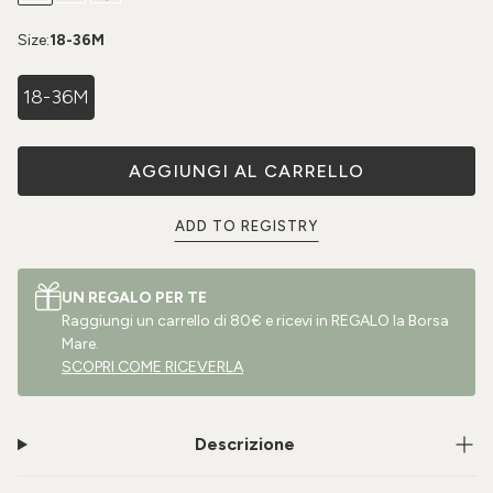
Size:
18-36M
18-36M
AGGIUNGI AL CARRELLO
ADD TO REGISTRY
UN REGALO PER TE
Raggiungi un carrello di 80€ e ricevi in REGALO la Borsa
Mare.
SCOPRI COME RICEVERLA
Descrizione