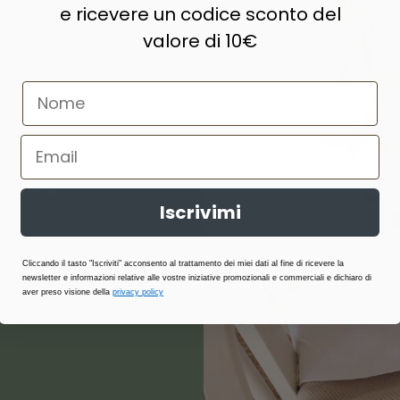
e ricevere un codice sconto del
valore di 10€
naturale,
e prodotti di
ne, lana,
abilità,
atterici e
Iscrivimi
i stagione.
Cliccando il tasto "Iscriviti" acconsento al trattamento dei miei dati al fine di ricevere la
newsletter e informazioni relative alle vostre iniziative promozionali e commerciali e dichiaro di
aver preso visione della
privacy policy