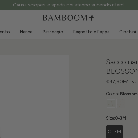
Causa scioperi le spedizioni stanno subendo ritardi.
Abbigliamento 0-3 anni
Mare
Tute da esterno
Costumi da bagno
mento
Nanna
Passeggio
Bagnetto e Pappa
Giochini
Body
Cappellini sole
Maglie e Camicie
Occhialini da sole
Pantaloncini e Gonne
Scarpine mare
Sacco nan
Tutine
Giochini mare
BLOSSOM
Cardigan e Giacche
Vestitini
€37,90
IVA incl.
Cappellini
Colore:
Blossom
Accessori
Calze
Size:
0-3M
0-3M