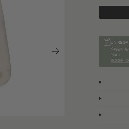
UN REGA
Raggiungi 
Mare.
SCOPRI C