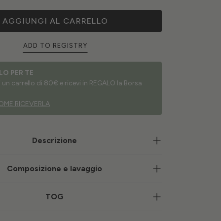
AGGIUNGI AL CARRELLO
ADD TO REGISTRY
LO PER TE
un carrello di 80€ e ricevi in REGALO la Borsa
OME RICEVERLA
Descrizione
Composizione e lavaggio
TOG