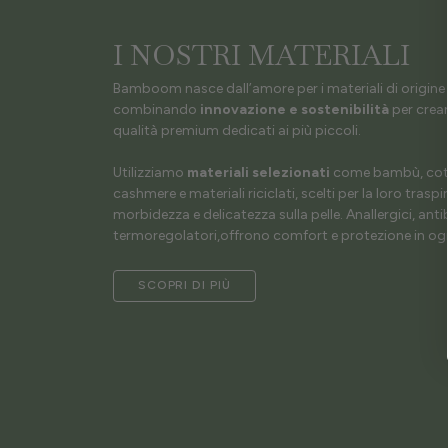
I NOSTRI MATERIALI
Bamboom nasce dall’amore per i materiali di origine 
combinando
innovazione e sostenibilità
per crear
qualità premium dedicati ai più piccoli.
Utilizziamo
materiali selezionati
come bambù, coto
cashmere e materiali riciclati, scelti per la loro traspir
morbidezza e delicatezza sulla pelle. Anallergici, antib
termoregolatori,offrono comfort e protezione in ogn
SCOPRI DI PIÙ