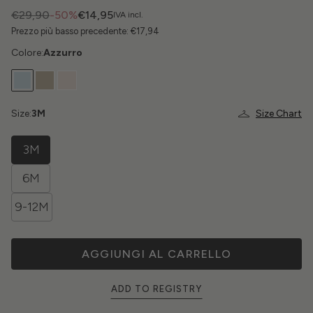
€29,90
-50%
€14,95
IVA incl.
Prezzo più basso precedente:
€17,94
Colore:
Azzurro
Size:
3M
Size Chart
3M
6M
9-12M
AGGIUNGI AL CARRELLO
ADD TO REGISTRY