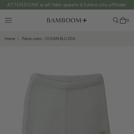
ATTENZIONE ai siti fake: questo è l’unico sito ufficiale.
0
Home
Pants corto - OCEAN BLU 200