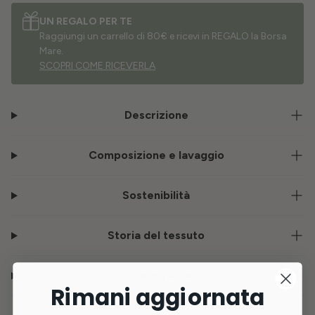
UN REGALO PER TE
Raggiungi un carrello di 80€ e ricevi in REGALO la Borsa
Mare.
SCOPRI COME RICEVERLA
Descrizione
Composizione e lavaggio
Sostenibilità
Storia del tessuto
Consegna e resi
Rimani aggiornata