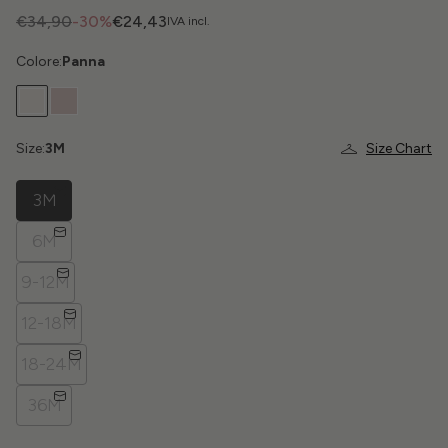
€34,90
-30%
€24,43
IVA incl.
Colore:
Panna
Size:
3M
Size Chart
3M
6M
9-12M
12-18M
18-24M
36M