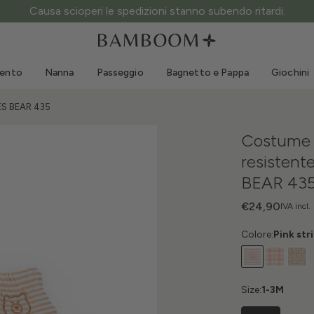
Causa scioperi le spedizioni stanno subendo ritardi.
Abbigliamento 0-3 anni
Mare
Tute da esterno
Costumi da bagno
mento
Nanna
Passeggio
Bagnetto e Pappa
Giochini
Body
Cappellini sole
Maglie e Camicie
Occhialini da sole
PES BEAR 435
Pantaloncini e Gonne
Scarpine mare
Costume 
Tutine
Giochini mare
resistent
Cardigan e Giacche
BEAR 43
Vestitini
Cappellini
€24,90
IVA incl.
Accessori
Colore:
Pink str
Calze
Size:
1-3M