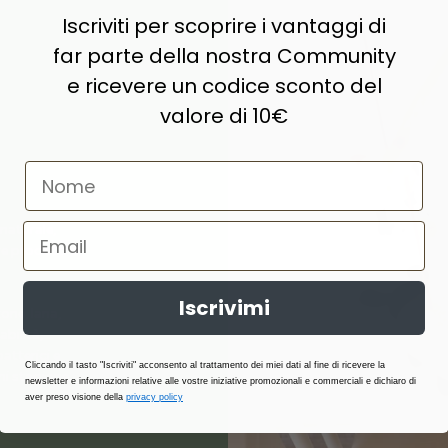
Iscriviti per scoprire i vantaggi di
far parte della nostra Community
e ricevere un codice sconto del
valore di 10€
naturale,
e prodotti di
Iscrivimi
ne, lana,
abilità,
atterici e
Cliccando il tasto "Iscriviti" acconsento al trattamento dei miei dati al fine di ricevere la
i stagione.
newsletter e informazioni relative alle vostre iniziative promozionali e commerciali e dichiaro di
aver preso visione della
privacy policy