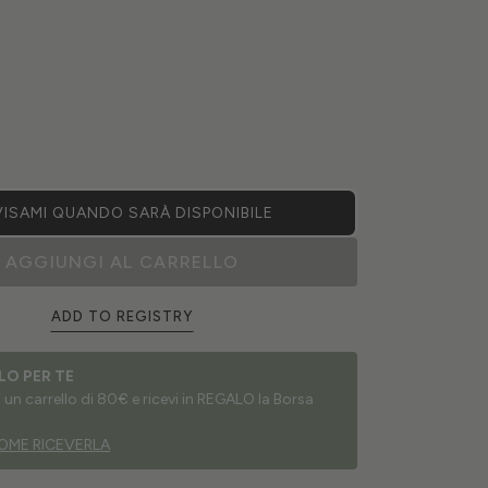
ISAMI QUANDO SARÀ DISPONIBILE
AGGIUNGI AL CARRELLO
ADD TO REGISTRY
LO PER TE
un carrello di 80€ e ricevi in REGALO la Borsa
OME RICEVERLA