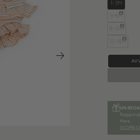
1-3M
3-6M
9-12M
12-18M
AVV
UN REGA
Raggiungi 
Mare.
SCOPRI C