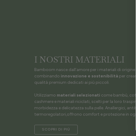
I NOSTRI MATERIALI
Bamboom nasce dall’amore per i materiali di origine 
combinando
innovazione e sostenibilità
per crear
qualità premium dedicati ai più piccoli.
Utilizziamo
materiali selezionati
come bambù, coto
cashmere e materiali riciclati, scelti per la loro traspir
morbidezza e delicatezza sulla pelle. Anallergici, antib
termoregolatori,offrono comfort e protezione in ogn
SCOPRI DI PIÙ