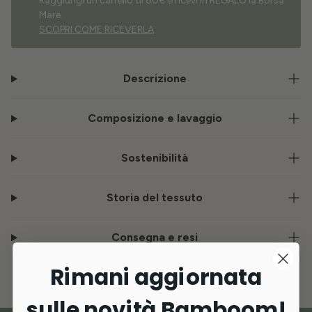
Raggiungi un carrello di 80€ e ricevi in REGALO la Borsa
Mare.
SCOPRI COME RICEVERLA
Descrizione
Composizione e lavaggio
Sostenibilità
Storia del tessuto
Consegna e resi
Rimani aggiornata
sulle novità Bamboom!