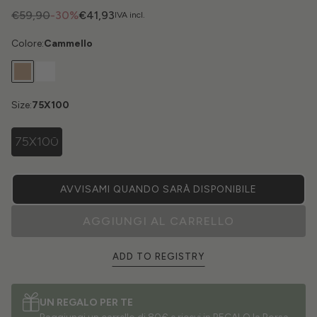
€59,90
-30%
€41,93
IVA incl.
Colore:
Cammello
Size:
75X100
75X100
AVVISAMI QUANDO SARÀ DISPONIBILE
AGGIUNGI AL CARRELLO
ADD TO REGISTRY
UN REGALO PER TE