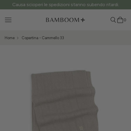
Causa scioperi le spedizioni stanno subendo ritardi.
0
Home
Copertina - Cammello 33