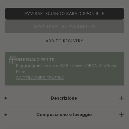
AVVISAMI QUANDO SARÀ DISPONIBILE
AGGIUNGI AL CARRELLO
ADD TO REGISTRY
UN REGALO PER TE
Raggiungi un carrello di 80€ e ricevi in REGALO la Borsa
Mare.
SCOPRI COME RICEVERLA
Descrizione
Composizione e lavaggio