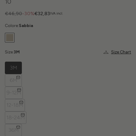
10
€46,90
-30%
€32,83
IVA incl.
Colore:
Sabbia
Size:
3M
Size Chart
3M
6M
9-12M
12-18M
18-24M
36M