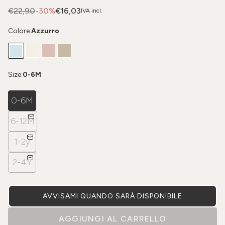
€22,90
-30%
€16,03
IVA incl.
Colore:
Azzurro
Size:
0-6M
0-6M
6-12M
1-2y
2-4Y
AVVISAMI QUANDO SARÀ DISPONIBILE
AGGIUNGI AL CARRELLO