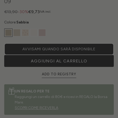
09
€13,90
-30%
€9,73
IVA incl.
Colore:
Sabbia
AVVISAMI QUANDO SARÀ DISPONIBILE
AGGIUNGI AL CARRELLO
ADD TO REGISTRY
UN REGALO PER TE
Raggiungi un carrello di 80€ e ricevi in REGALO la Borsa
Mare.
SCOPRI COME RICEVERLA