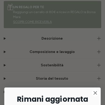
UN REGALO PER TE
Raggiungi un carrello di 80€ e ricevi in REGALO la Borsa
Mare.
SCOPRI COME RICEVERLA
Descrizione
Composizione e lavaggio
Sostenibilità
Storia del tessuto
Consegna e resi
Rimani aggiornata