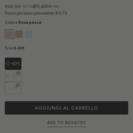
€22,90
-50%
€11,45
IVA incl.
Prezzo più basso precedente:
€13,74
Colore:
Rosa pesca
Size:
0-6M
0-6M
6-12M
1-3Y
AGGIUNGI AL CARRELLO
ADD TO REGISTRY