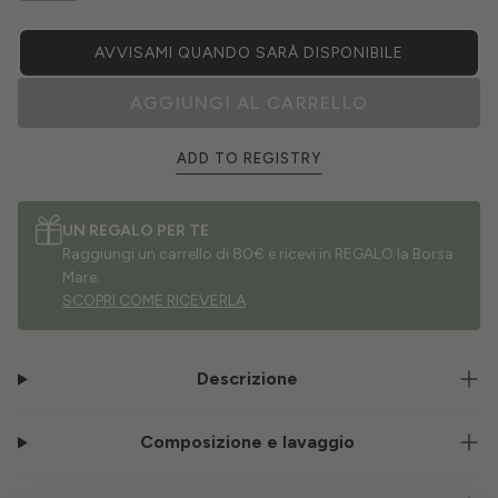
AVVISAMI QUANDO SARÀ DISPONIBILE
AGGIUNGI AL CARRELLO
ADD TO REGISTRY
UN REGALO PER TE
Raggiungi un carrello di 80€ e ricevi in REGALO la Borsa
Mare.
SCOPRI COME RICEVERLA
Descrizione
Composizione e lavaggio