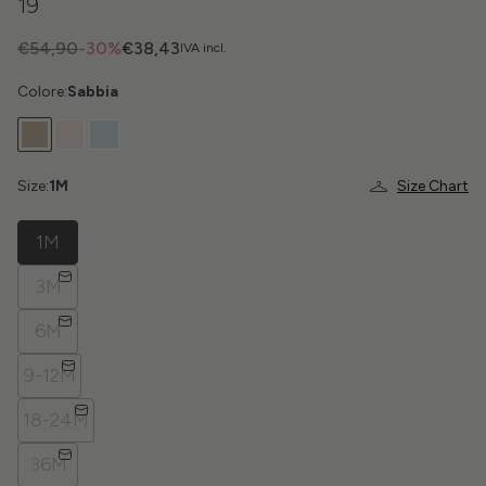
19
€54,90
-30%
€38,43
IVA incl.
Colore:
Sabbia
Size:
1M
Size Chart
1M
3M
6M
9-12M
18-24M
36M