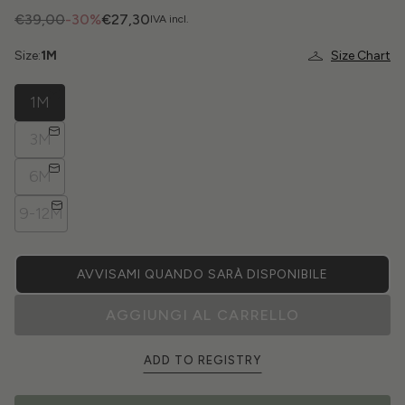
€39,00
-30%
€27,30
IVA incl.
Size:
1M
Size Chart
1M
3M
6M
9-12M
AVVISAMI QUANDO SARÀ DISPONIBILE
AGGIUNGI AL CARRELLO
ADD TO REGISTRY