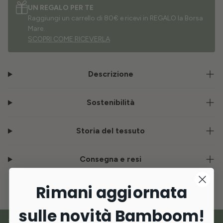
UN REGALO PER TE
Raggiungi un carrello di 80€ e ricevi in REGALO la Borsa
Mare.
SCOPRI COME RICEVERLA
Descrizione
Sostenibilità
Storia del tessuto
Consegna e resi
Rimani aggiornata
sulle novità Bamboom!