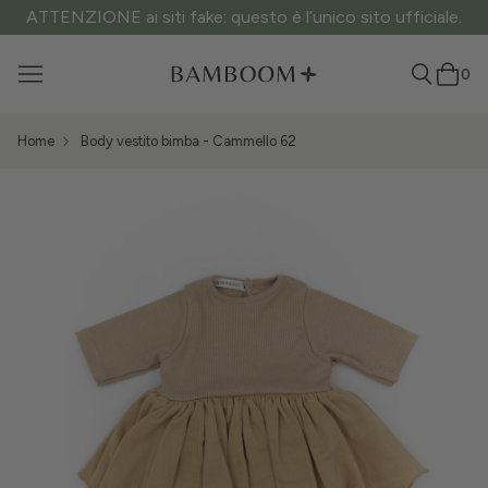
ATTENZIONE ai siti fake: questo è l’unico sito ufficiale.
0
Home
Body vestito bimba - Cammello 62