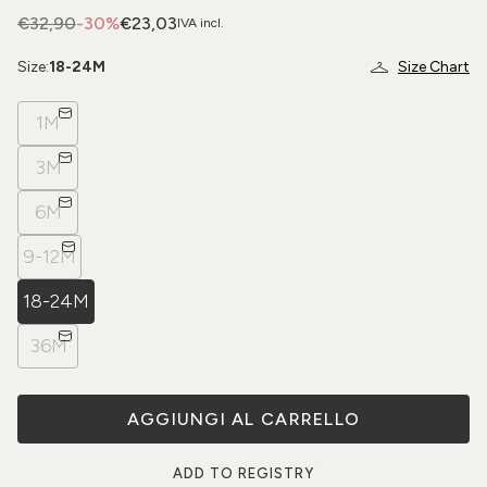
€32,90
-30%
€23,03
IVA incl.
Size:
18-24M
Size Chart
1M
3M
6M
9-12M
18-24M
36M
AGGIUNGI AL CARRELLO
ADD TO REGISTRY