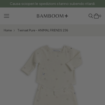
ATTENZIONE ai siti fake: questo è l’unico sito ufficiale.
0
Home
Twinset Pure - ANIMAL FRIENDS 236