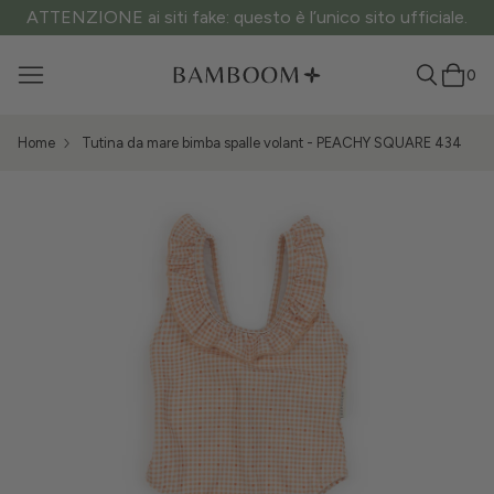
ATTENZIONE ai siti fake: questo è l’unico sito ufficiale.
0
Home
Tutina da mare bimba spalle volant - PEACHY SQUARE 434