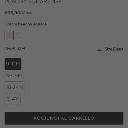
PEACHY SQUARE 434
€36,90
IVA incl.
Colore:
Peachy square
Size:
9-12M
Size Chart
9-12M
12-18M
18-24M
3-4Y
AGGIUNGI AL CARRELLO