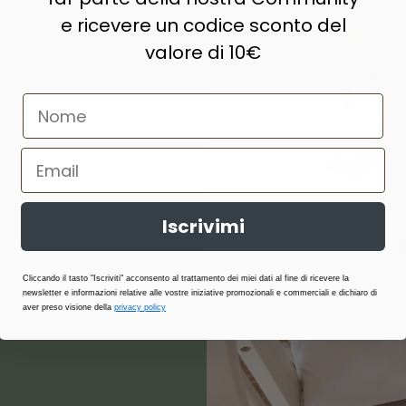
e ricevere un codice sconto del
valore di 10€
naturale,
e prodotti di
ne, lana,
abilità,
atterici e
Iscrivimi
i stagione.
Cliccando il tasto "Iscriviti" acconsento al trattamento dei miei dati al fine di ricevere la
newsletter e informazioni relative alle vostre iniziative promozionali e commerciali e dichiaro di
aver preso visione della
privacy policy