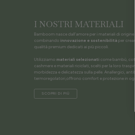
I NOSTRI MATERIALI
Bamboom nasce dall’amore per i materiali di origine 
combinando
innovazione e sostenibilità
per crear
qualità premium dedicati ai più piccoli.
Utilizziamo
materiali selezionati
come bambù, coto
cashmere e materiali riciclati, scelti per la loro traspir
morbidezza e delicatezza sulla pelle. Anallergici, antib
termoregolatori,offrono comfort e protezione in ogn
SCOPRI DI PIÙ