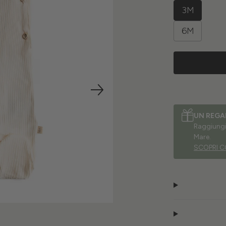
3M
6M
UN REGA
Raggiungi 
Mare.
SCOPRI C