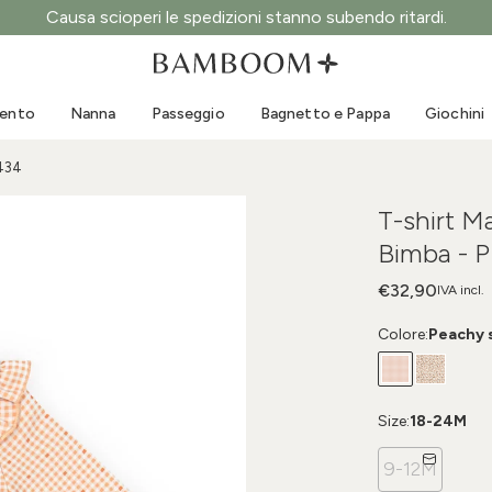
Causa scioperi le spedizioni stanno subendo ritardi.
Abbigliamento 0-3 anni
Mare
Tute da esterno
Costumi da bagno
mento
Nanna
Passeggio
Bagnetto e Pappa
Giochini
Body
Cappellini sole
Maglie e Camicie
Occhialini da sole
434
Pantaloncini e Gonne
Scarpine mare
T-shirt 
Tutine
Giochini mare
Bimba -
Cardigan e Giacche
Vestitini
€32,90
IVA incl.
Cappellini
Colore:
Peachy 
Accessori
Calze
Size:
18-24M
9-12M