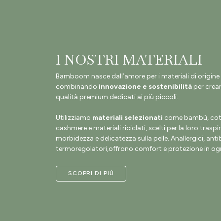
I NOSTRI MATERIALI
Bamboom nasce dall’amore per i materiali di origine 
combinando
innovazione e sostenibilità
per crear
qualità premium dedicati ai più piccoli.
Utilizziamo
materiali selezionati
come bambù, coto
cashmere e materiali riciclati, scelti per la loro traspir
morbidezza e delicatezza sulla pelle. Anallergici, antib
termoregolatori,offrono comfort e protezione in ogn
SCOPRI DI PIÙ