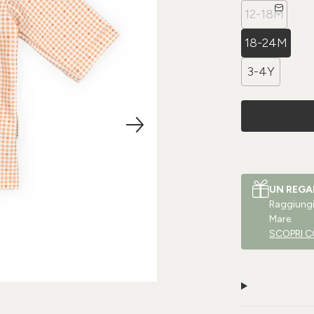
12-18M
18-24M
3-4Y
UN REGA
Raggiungi 
Mare.
SCOPRI C