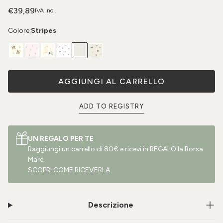
€39,89
IVA incl.
Colore:
Stripes
AGGIUNGI AL CARRELLO
ADD TO REGISTRY
UN REGALO PER TE
Raggiungi un carrello di 80€ e ricevi in REGALO la Borsa
Mare.
SCOPRI COME RICEVERLA
Descrizione