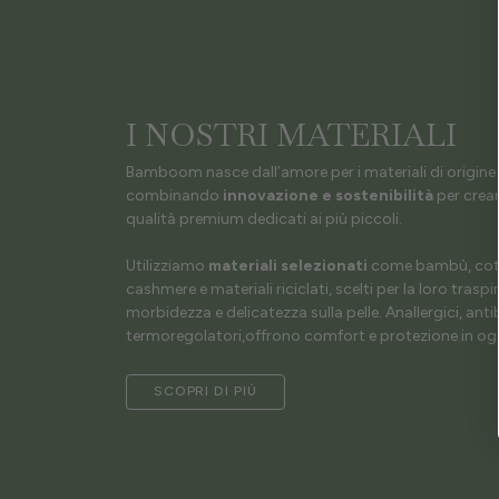
I NOSTRI MATERIALI
Bamboom nasce dall’amore per i materiali di origine 
combinando
innovazione e sostenibilità
per crear
qualità premium dedicati ai più piccoli.
Utilizziamo
materiali selezionati
come bambù, coto
cashmere e materiali riciclati, scelti per la loro traspir
morbidezza e delicatezza sulla pelle. Anallergici, antib
termoregolatori,offrono comfort e protezione in ogn
SCOPRI DI PIÙ