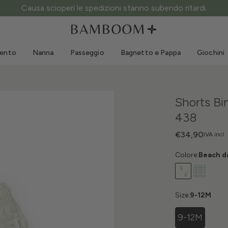
Causa scioperi le spedizioni stanno subendo ritardi.
Abbigliamento 0-3 anni
Mare
Tute da esterno
Costumi da bagno
mento
Nanna
Passeggio
Bagnetto e Pappa
Giochini
Body
Cappellini sole
Maglie e Camicie
Occhialini da sole
Pantaloncini e Gonne
Scarpine mare
Shorts B
Tutine
Giochini mare
438
Cardigan e Giacche
Vestitini
€34,90
IVA incl.
Cappellini
Colore:
Beach d
Accessori
Calze
Size:
9-12M
9-12M