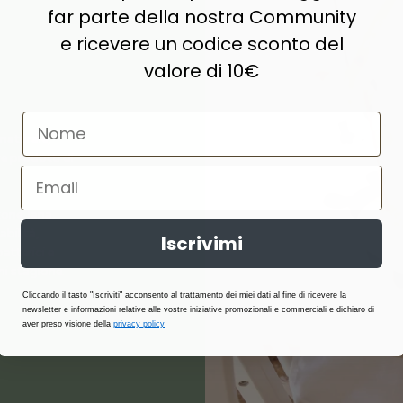
far parte della nostra Community
e ricevere un codice sconto del
valore di 10€
naturale,
e prodotti di
ne, lana,
abilità,
Iscrivimi
atterici e
i stagione.
Cliccando il tasto "Iscriviti" acconsento al trattamento dei miei dati al fine di ricevere la
newsletter e informazioni relative alle vostre iniziative promozionali e commerciali e dichiaro di
aver preso visione della
privacy policy