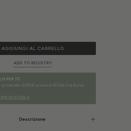
AGGIUNGI AL CARRELLO
ADD TO REGISTRY
LO PER TE
un carrello di 80€ e ricevi in REGALO la Borsa
OME RICEVERLA
Descrizione