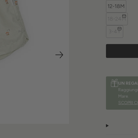
12-18M
18-24M
3-4Y
UN REGA
Raggiungi 
Mare.
SCOPRI C