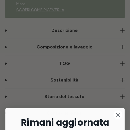
Mare.
SCOPRI COME RICEVERLA
Descrizione
Composizione e lavaggio
TOG
Sostenibilità
Storia del tessuto
Consegna e resi
Rimani aggiornata