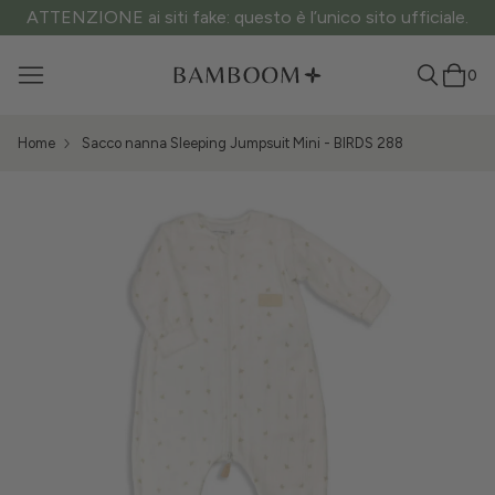
ATTENZIONE ai siti fake: questo è l’unico sito ufficiale.
0
Home
Sacco nanna Sleeping Jumpsuit Mini - BIRDS 288