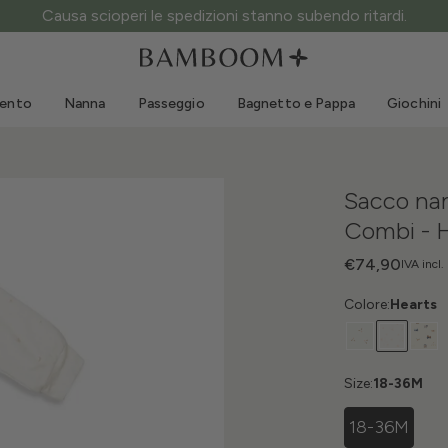
ATTENZIONE ai siti fake: questo è l’unico sito ufficiale.
Abbigliamento 0-3 anni
Mare
Tute da esterno
Costumi da bagno
mento
Nanna
Passeggio
Bagnetto e Pappa
Giochini
Body
Cappellini sole
Maglie e Camicie
Occhialini da sole
Pantaloncini e Gonne
Scarpine mare
Sacco na
Tutine
Giochini mare
Combi - 
Cardigan e Giacche
Vestitini
€74,90
IVA incl.
Cappellini
Colore:
Hearts
Accessori
Calze
Size:
18-36M
18-36M