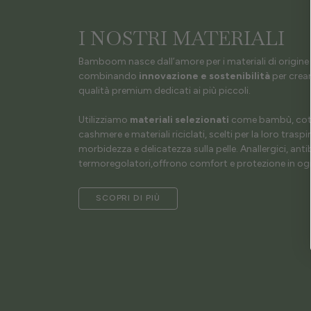
I NOSTRI MATERIALI
Bamboom nasce dall’amore per i materiali di origine 
combinando
innovazione e sostenibilità
per crear
qualità premium dedicati ai più piccoli.
Utilizziamo
materiali selezionati
come bambù, coto
cashmere e materiali riciclati, scelti per la loro traspir
morbidezza e delicatezza sulla pelle. Anallergici, antib
termoregolatori,offrono comfort e protezione in ogn
SCOPRI DI PIÙ