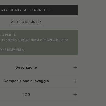
AGGIUNGI AL CARRELLO
ADD TO REGISTRY
LO PER TE
un carrello di 80€ e ricevi in REGALO la Borsa
OME RICEVERLA
Descrizione
Composizione e lavaggio
TOG