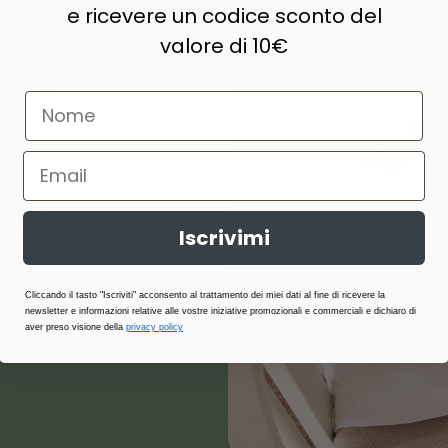
e ricevere un codice sconto del
valore di 10€
naturale,
e prodotti di
ne, lana,
abilità,
atterici e
Iscrivimi
i stagione.
Cliccando il tasto "Iscriviti" acconsento al trattamento dei miei dati al fine di ricevere la
newsletter e informazioni relative alle vostre iniziative promozionali e commerciali e dichiaro di
aver preso visione della
privacy policy