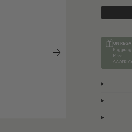
UN REGA
Raggiungi 
Mare.
SCOPRI C