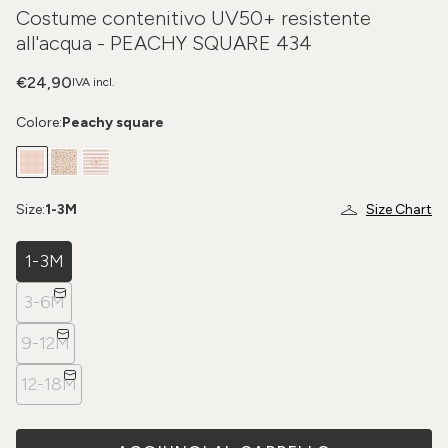
Costume contenitivo UV50+ resistente
all'acqua - PEACHY SQUARE 434
€24,90
IVA incl.
Colore:
Peachy square
Size:
1-3M
Size Chart
1-3M
3-6M
9-12M
12-18M