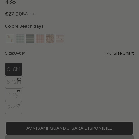
438
€27,90
IVA incl.
Colore:
Beach days
Size:
0-6M
Size Chart
0-6M
6-12M
1-2y
2-4Y
AVVISAMI QUANDO SARÀ DISPONIBILE