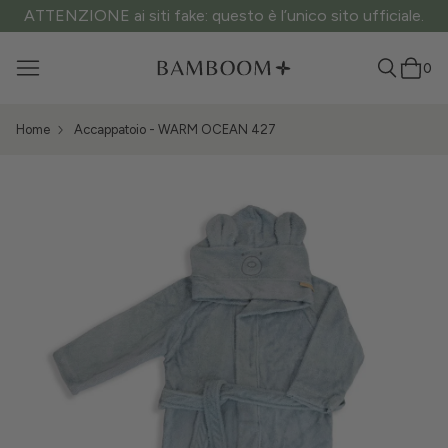
ATTENZIONE ai siti fake: questo è l’unico sito ufficiale.
0
Home
Accappatoio - WARM OCEAN 427