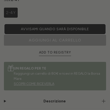
2-4Y
AVVISAMI QUANDO SARÀ DISPONIBILE
AGGIUNGI AL CARRELLO
ADD TO REGISTRY
UN REGALO PER TE
Raggiungi un carrello di 80€ e ricevi in REGALO la Borsa
Mare.
SCOPRI COME RICEVERLA
Descrizione