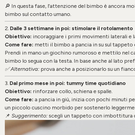
🔎 In questa fase, l'attenzione del bimbo è ancora mo
bimbo sul contatto umano.
2.
Dalle 3 settimane in poi: stimolare il rotolamento
Obiettivo:
incoraggiare i primi movimenti laterali e 
Come fare:
metti il bimbo a pancia in su sul tappeto
Prendi in mano un giochino rumoroso e mettilo nel cam
bimbo lo segua con la testa. In base anche al lato pre
✅ Alternativa:
prova anche a posizionarlo su un fianco
3.
Dal primo mese in poi: tummy time quotidiano
Obiettivo:
rinforzare collo, schiena e spalle.
Come fare:
a pancia in giù, inizia con pochi minuti per
un piccolo cuscino morbido per sostenerlo leggerment
📌
Suggerimento:
scegli un tappeto con imbottitura c