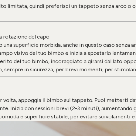
lto limitata, quindi preferisci un tappeto senza arco o 
la rotazione del capo
 o una superficie morbida, anche in questo caso senza ar
po visivo del tuo bimbo e inizia a spostarlo lentamente
ferito del tuo bimbo, incoraggiato a girarsi dal lato opp
, sempre in sicurezza, per brevi momenti, per stimolare 
 volta, appoggia il bimbo sul tappeto. Puoi metterti davan
e. Inizia con sessioni brevi (2-3 minuti), aumentando 
omoda e superficie stabile, per evitare scivolamenti e