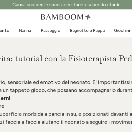
Causa scioperi le spedizioni stanno subendo ritardi.
Abbigliamento 0-3 anni
Mare
Tute da esterno
Costumi da bagno
mento
Nanna
Passeggio
Bagnetto e Pappa
Giochini
Body
Cappellini sole
Maglie e Camicie
Occhialini da sole
Pantaloncini e Gonne
Scarpine mare
ita: tutorial con la Fisioterapista Ped
Tutine
Giochini mare
Cardigan e Giacche
Vestitini
io, sensoriale ed emotivo del neonato. E' importantissi
Cappellini
e un tappeto gioco, che possano accompagnarlo durante 
Accessori
terni
Calze
re
uperficie morbida a pancia in su, e posizionati davanti a
zi faccia a faccia aiutano il neonato a seguire i moviment