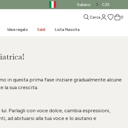
Italiano
CZK
Cerca
0
Idee regalo
Saldi
Lista Nascita
iatrica!
Come scegliere il
Materassini
Consigli pratici per il
MUST-HAVE nascita
sacco nanna
passeggino
Il nostro blog
Giochini mare
Novità
Saldi - Abbigliamento
Acquista il LOOK
Accessori per la nanna
Fascia portabebè
bagnetto
Tappeto gioco
Weekend al mare
Saldi - Prodotti
mo in questa prima fase iniziare gradualmente alcune
la sua crescita.
 lui. Parlagli con voce dolce, cambia espressioni,
i, ad abituarsi alla tua voce e lo aiutano e