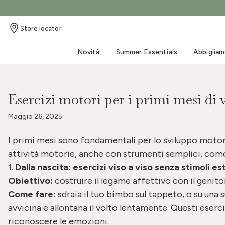
Baby Bouncer - All in one
Materassini Passeggino
Carillon
Tutte le idee regalo
Abbigliamento
Lenzuola Culla
Store locator
Ispirazione
Bagnetto
Primi mesi
Pappa e Allattamento
Baby Nest
Sacco passeggino e Tuta da
Doudou
Idee regalo 0-6 mesi
Prodotti
Lenzuola con angoli
Primavera-Estate 2026
Asciugamani
Pure
Set Pappa
neve
Novità
Summer Essentials
Abbiglia
Sacchi nanna
Giochini
Idee regalo 6-18 mesi
Lenzuola Lettino
Maglieria estiva 2026
Poncho
Premature
Bavaglini
Fascia Sling
Copertine Wrap
Giochini riscaldabili
Idee regalo 18+ mesi
Piumino
MUST-HAVE nascita
Accappatoi
Knitted
Cuscini allattamento
Borse e Zaini
Copertine Culla
Giochini mare
Gift Card
Swaddles & Mussole
Weekend al mare
Copri Cuscino Fasciatoio
Velluto
Portaciuccio
Occhiali da sole
Esercizi motori per i primi mesi di v
Copertine Lettino
Giostrine
Acquista il LOOK
Borsa e contenitori bagno
Tappeto gioco
Maggio 26, 2025
I primi mesi sono fondamentali per lo sviluppo motor
attività motorie, anche con strumenti semplici, com
1.
Dalla nascita: esercizi viso a viso senza stimoli es
Obiettivo:
costruire il legame affettivo con il genito
Come fare:
sdraia il tuo bimbo sul tappeto, o su una s
avvicina e allontana il volto lentamente. Questi eserci
riconoscere le emozioni.