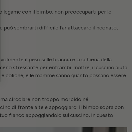
uo legame con il bimbo, non preoccuparti per le
te può sembrarti difficile far attaccare il neonato,
olmente il peso sulle braccia e la schiena della
o stressante per entrambi. Inoltre, il cuscino aiuta
ti e coliche, e le mamme sanno quanto possano essere
orma circolare non troppo morbido né
scino di fronte a te e appoggiarci il bimbo sopra con
l tuo fianco appoggiandolo sul cuscino, in questo