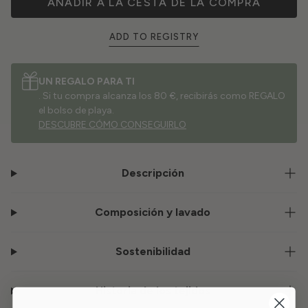
AÑADIR A LA CESTA DE LA COMPRA
ADD TO REGISTRY
UN REGALO PARA TI
. Si tu compra alcanza los 80 €, recibirás como REGALO
el bolso de playa.
DESCUBRE CÓMO CONSEGUIRLO
Descripción
Composición y lavado
Sostenibilidad
Historia de los tejidos