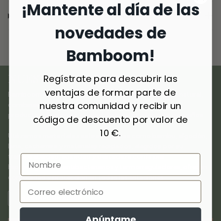
¡Mantente al día de las
Entrega y devoluciones
novedades de
Bamboom!
NUESTROS MATERIALES
Regístrate para descubrir las
ventajas de formar parte de
Bamboom nace del amor por los materiales de origen natural,
nuestra comunidad y recibir un
combinando
innovación y sostenibilidad
para crear
productos de primera calidad dedicados a los más pequeños.
código de descuento por valor de
10 €.
Utilizamos
materiales seleccionados
como bambú, algodón,
lana, cachemira y materiales reciclados, elegidos por su
transpirabilidad, suavidad y delicadeza con la piel.
Hipoalergénicos, antibacterianos y termorreguladores, ofrecen
comodidad y protección en todas las estaciones.
MÁS INFORMACIÓN
Apúntame