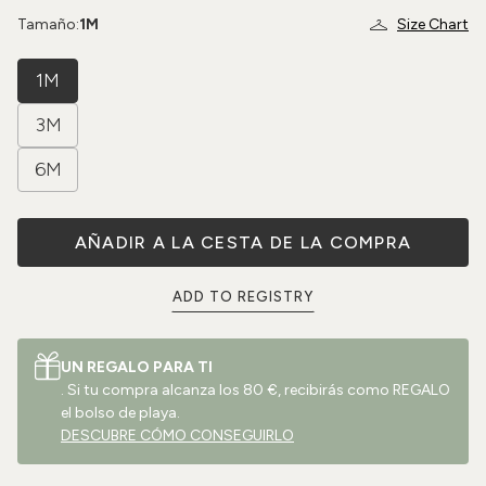
Tamaño:
1M
Size Chart
1M
3M
6M
AÑADIR A LA CESTA DE LA COMPRA
ADD TO REGISTRY
UN REGALO PARA TI
. Si tu compra alcanza los 80 €, recibirás como REGALO
el bolso de playa.
DESCUBRE CÓMO CONSEGUIRLO