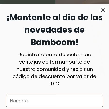
¡Mantente al día de las
novedades de
Bamboom!
S
Regístrate para descubrir las
n natural,
ar productos de
ventajas de formar parte de
nuestra comunidad y recibir un
código de descuento por valor de
algodón, lana,
ranspirabilidad,
10 €.
antibacterianos y
 en todas las