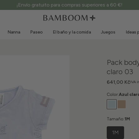
¡Envío gratuito para compras superiores a 60 €!
Ropa 0-3 años
Mar
Monos para exterior
Bañadores
Nanna
Paseo
El baño y la comida
Juegos
Ideas 
Bodys
Gorros de sol
Jerséis y camisas
Gafas de sol
Pantalones cortos y faldas
Zapatillas de playa
Pack body
Mono
Juguetes de playa
claro 03
Rebecas y chaquetas
Vestidos
641,00 Kč
IVA i
Gorras
Color:
Azul clar
Accesorios
Calcetines
Tamaño:
1M
1M