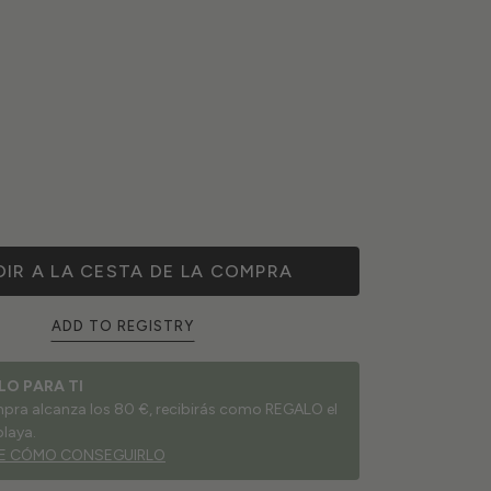
IR A LA CESTA DE LA COMPRA
ADD TO REGISTRY
LO PARA TI
ompra alcanza los 80 €, recibirás como REGALO el
playa.
E CÓMO CONSEGUIRLO