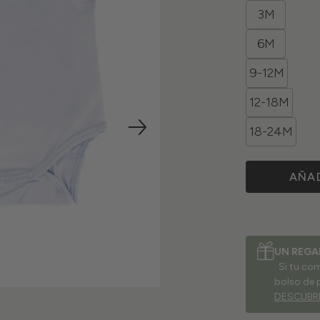
3M
6M
9-12M
12-18M
18-24M
AÑAD
UN REGA
. Si tu c
bolso de 
DESCUBR