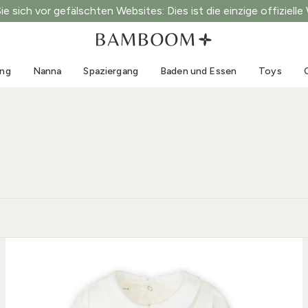
e sich vor gefälschten Websites: Dies ist die einzige offizielle
Kleidung 0-3 Jahre
Meer
Outdoor-Anzüge
Bademode
ung
Nanna
Spaziergang
Baden und Essen
Toys
Bodys
Sonnenhüte
Pullis und Hemden
Sonnenbrillen
Shorts und Röcke
Strandschuhe
Strampler
Toys
Strickjacken und Jacken
Kleider
Mützen
Accessoires
Socken