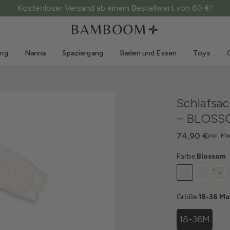
Kostenloser Versand ab einem Bestellwert von 60 €!
Kleidung 0-3 Jahre
Meer
Outdoor-Anzüge
Bademode
ung
Nanna
Spaziergang
Baden und Essen
Toys
Bodys
Sonnenhüte
Pullis und Hemden
Sonnenbrillen
Shorts und Röcke
Strandschuhe
Schlafsa
Strampler
Toys
– BLOSS
Strickjacken und Jacken
Kleider
74,90 €
inkl. Mw
Mützen
Farbe:
Blossom
Accessoires
Socken
Größe:
18-36 M
18-36M