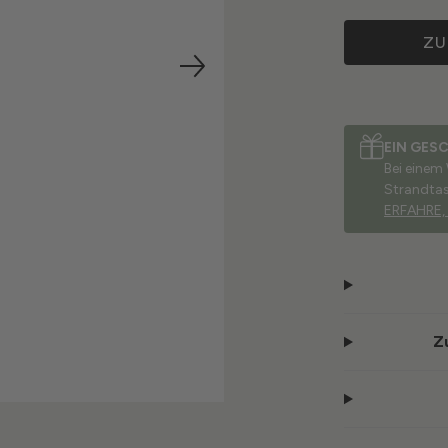
ZU
EIN GES
Bei einem
Strandta
ERFAHRE,
Z