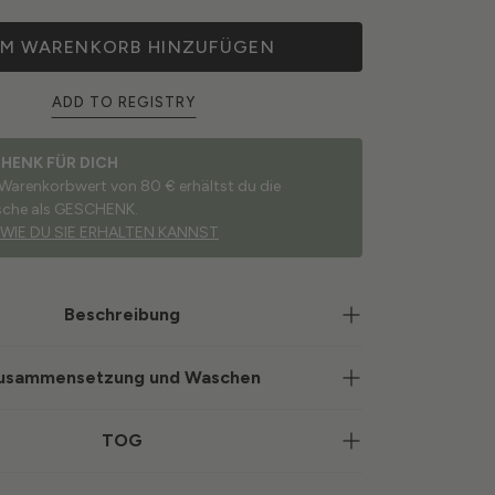
M WARENKORB HINZUFÜGEN
ADD TO REGISTRY
CHENK FÜR DICH
 Warenkorbwert von 80 € erhältst du die
sche als GESCHENK.
 WIE DU SIE ERHALTEN KANNST
Beschreibung
usammensetzung und Waschen
TOG