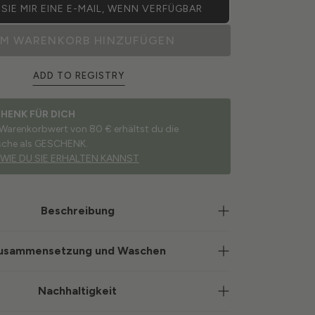
SIE MIR EINE E-MAIL, WENN VERFÜGBAR
M WARENKORB HINZUFÜGEN
ADD TO REGISTRY
CHENK FÜR DICH
 Warenkorbwert von 80 € erhältst du die
sche als GESCHENK.
 WIE DU SIE ERHALTEN KANNST
Beschreibung
usammensetzung und Waschen
Nachhaltigkeit