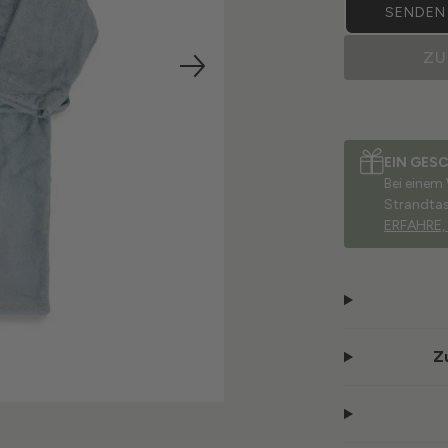
SENDEN 
ZU
EIN GES
Bei einem
Strandta
ERFAHRE,
Z