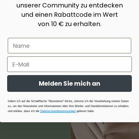
unserer Community zu entdecken
erialien und
und einen Rabattcode im Wert
hwertige
von 10 € zu erhalten.
s, Baumwolle,
nd ihrer
t ausgewählt
ermoregulierend
Melden Sie mich an
Indem ich auf die Schaltfläche "Abonnieren" klicke, stimme ich der Verarbeitung meiner Daten
zu, um den Newsletter und Informationen über Ihre Werbe- und Handelsinitiativen zu erhalten,
und erkläre, dass ich die
Datenschutzbestimmungen
gelesen habe.