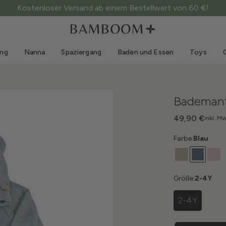
Kostenloser Versand ab einem Bestellwert von 60 €!
Kleidung 0-3 Jahre
Meer
Outdoor-Anzüge
Bademode
ung
Nanna
Spaziergang
Baden und Essen
Toys
Bodys
Sonnenhüte
Pullis und Hemden
Sonnenbrillen
Shorts und Röcke
Strandschuhe
Bademan
Strampler
Toys
Strickjacken und Jacken
49,90 €
inkl. Mw
Kleider
Farbe:
Blau
Mützen
Accessoires
Socken
Größe:
2-4Y
2-4Y