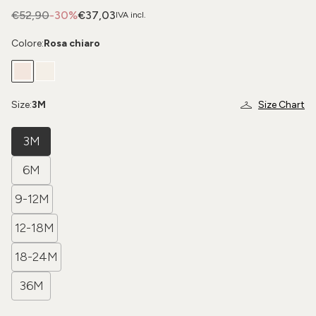
€52,90
-30%
€37,03
IVA incl.
Colore:
Rosa chiaro
Size:
3M
Size Chart
3M
6M
9-12M
12-18M
18-24M
36M